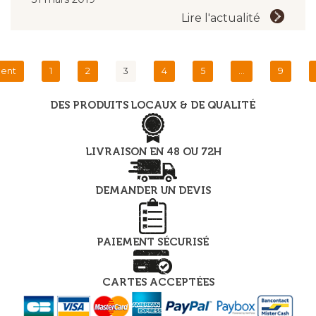
Lire l'actualité
dent
1
2
3
4
5
…
9
DES PRODUITS LOCAUX & DE QUALITÉ
LIVRAISON EN 48 OU 72H
DEMANDER UN DEVIS
PAIEMENT SÉCURISÉ
CARTES ACCEPTÉES