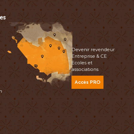
es
Devenir revendeur
Entreprise & CE
Ecoles et
associations
Accès PRO
n