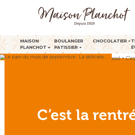
MAISON
BOULANGER
CHOCOLATIER
T
PLANCHOT
PATISSIER
É
Le pain du mois de septembre : La délicate…
Accueil
>
Non classé
>
C’e
C’est la rent