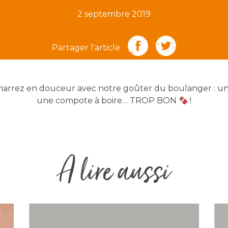
2 septembre 2019
Partager l'article
arrez en douceur avec notre goûter du boulanger : une
une compote à boire… TROP BON
!
A lire aussi