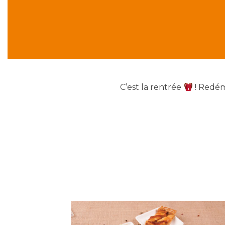
C’est la rentrée
! Redém