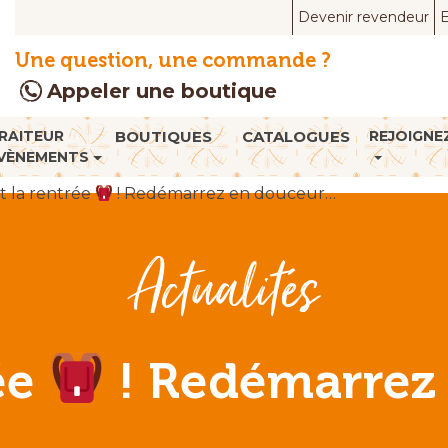
Devenir revendeur
E
Une question, une commande ?
Appeler une boutique
RAITEUR
BOUTIQUES
CATALOGUES
REJOIGNE
VÈNEMENTS
st la rentrée
! Redémarrez en douceur…
Actualités
rée
! Redémarrez