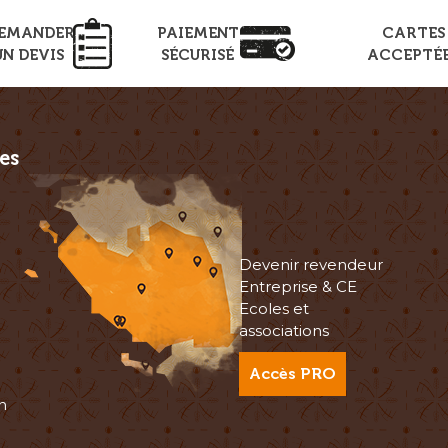
EMANDER
PAIEMENT
CARTES
UN DEVIS
SÉCURISÉ
ACCEPTÉ
es
Devenir revendeur
Entreprise & CE
Ecoles et
associations
Accès PRO
n