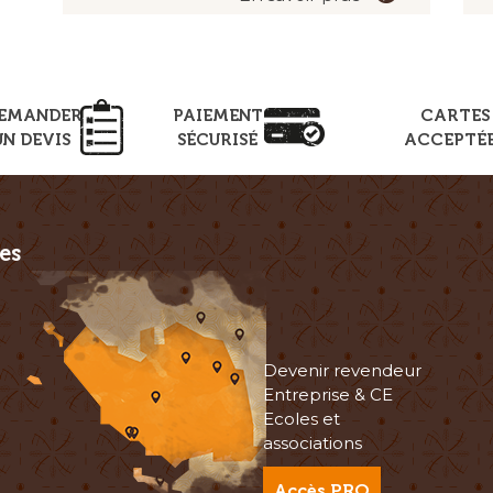
EMANDER
PAIEMENT
CARTES
UN DEVIS
SÉCURISÉ
ACCEPTÉ
es
Devenir revendeur
Entreprise & CE
Ecoles et
associations
Accès PRO