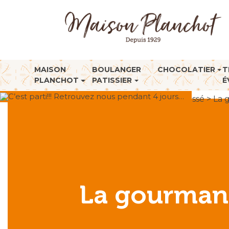
MAISON
BOULANGER
CHOCOLATIER
T
PLANCHOT
PATISSIER
É
C’est parti!!! Retrouvez nous pendant 4 jours…
Accueil
>
Non classé
>
La 
La gourmand