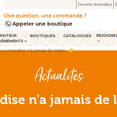
Devenir revendeur
E
Une question, une commande ?
Appeler une boutique
RAITEUR
BOUTIQUES
CATALOGUES
REJOIGNE
VÈNEMENTS
gourmandise n’a jamais de limite…
…
Actualités
ise n’a jamais de