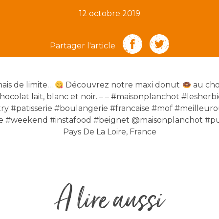
12 octobre 2019
Partager l'article
ais de limite…
Découvrez notre maxi donut
au cho
chocolat lait, blanc et noir. – – #maisonplanchot #lesher
ry #patisserie #boulangerie #francaise #mof #meilleur
 #weekend #instafood #beignet @maisonplanchot #pu
Pays De La Loire, France
A lire aussi