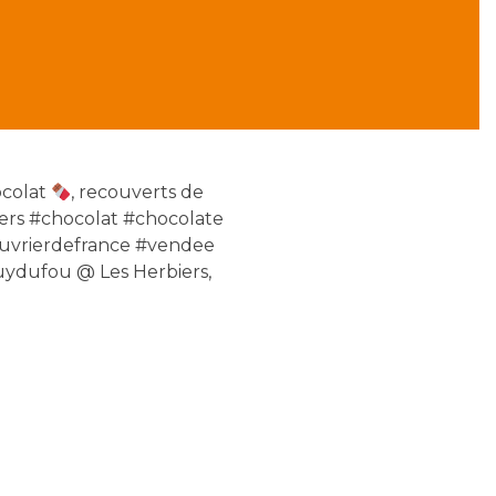
colat
, recouverts de
biers #chocolat #chocolate
ouvrierdefrance #vendee
ydufou @ Les Herbiers,