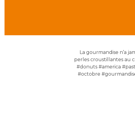
La gourmandise n’a jam
perles croustillantes au 
#donuts #america #past
#octobre #gourmandise