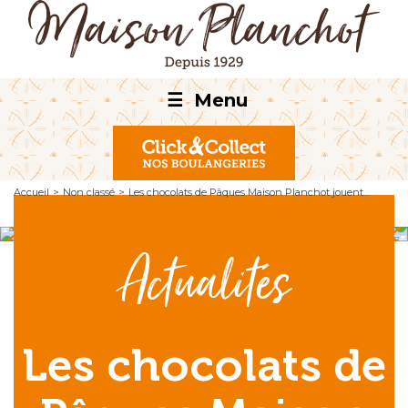
☰
Menu
Accueil
>
Non classé
>
Les chocolats de Pâques Maison Planchot jouent…
Actualités
Les chocolats de