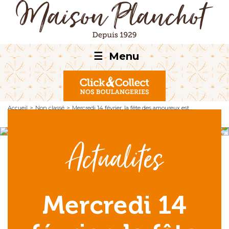
☰
Menu
Accueil
>
Non classé
>
Mercredi 14 février, la fête des amoureux est…
Actualités
Mercredi 14