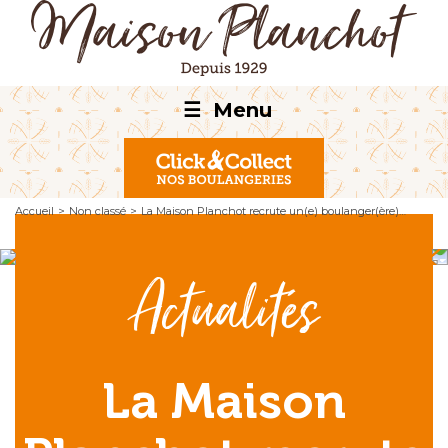
☰
Menu
Accueil
>
Non classé
>
La Maison Planchot recrute un(e) boulanger(ère)…
Actualités
La Maison