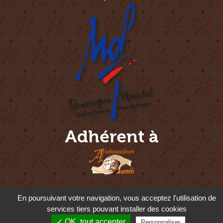
Adhérent à
En poursuivant votre navigation, vous acceptez l'utilisation de
Pour votre santé, mangez 5 fruits et légumes par jour - www.mangerbouger.fr -
l'abus d'alcool est dangereux pour la santé. à consommer avec modération
services tiers pouvant installer des cookies
✓ OK, tout accepter
Personnaliser