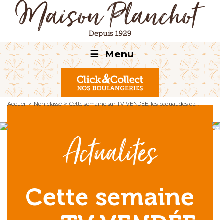
☰
Menu
Accueil
>
Non classé
>
Cette semaine sur TV VENDÉE, les paquaudes de…
Actualités
Cette semaine