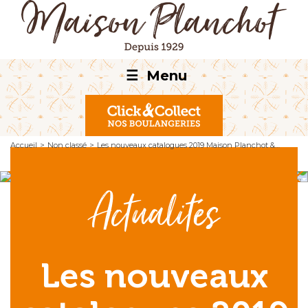
☰
Menu
Accueil
>
Non classé
>
Les nouveaux catalogues 2019 Maison Planchot &…
Actualités
Les nouveaux