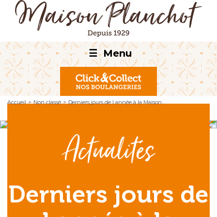
☰
Menu
Accueil
>
Non classé
>
Derniers jours de l année à la Maison…
Actualités
Derniers jours de