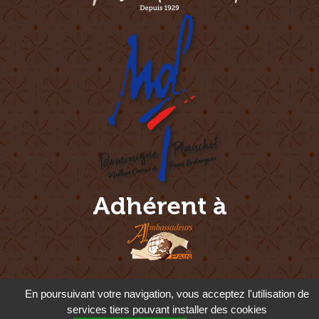
Adhérent à
En poursuivant votre navigation, vous acceptez l'utilisation de
Pour votre santé, mangez 5 fruits et légumes par jour - www.mangerbouger.fr -
l'abus d'alcool est dangereux pour la santé. à consommer avec modération
services tiers pouvant installer des cookies