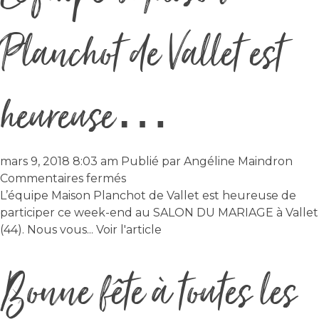
Planchot de Vallet est
heureuse…
mars 9, 2018 8:03 am
Publié par
Angéline Maindron
sur
Commentaires fermés
L’équipe
L’équipe Maison Planchot de Vallet est heureuse de
Maison
participer ce week-end au SALON DU MARIAGE à Vallet
Planchot
(44). Nous vous...
Voir l'article
de
Bonne fête à toutes les
Vallet
est
heureuse…