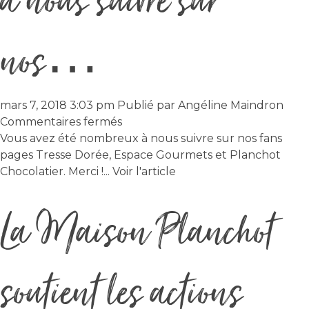
à nous suivre sur
nos…
mars 7, 2018 3:03 pm
Publié par
Angéline Maindron
sur
Commentaires fermés
Vous
Vous avez été nombreux à nous suivre sur nos fans
avez
pages Tresse Dorée, Espace Gourmets et Planchot
été
Chocolatier. Merci !...
Voir l'article
nombreux
La Maison Planchot
à
nous
suivre
sur
soutient les actions
nos…