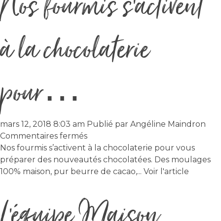
Nos fourmis s’activent
à la chocolaterie
pour…
mars 12, 2018 8:03 am
Publié par
Angéline Maindron
sur
Commentaires fermés
Nos
Nos fourmis s’activent à la chocolaterie pour vous
fourmis
préparer des nouveautés chocolatées. Des moulages
s’activent
100% maison, pur beurre de cacao,...
Voir l'article
à
L’équipe Maison
la
chocolaterie
pour…