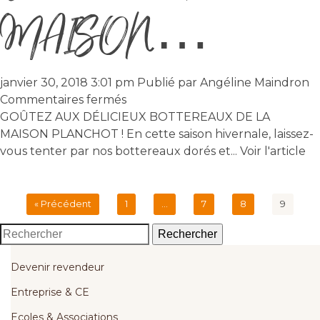
MAISON…
janvier 30, 2018 3:01 pm
Publié par
Angéline Maindron
sur
Commentaires fermés
GOÛTEZ
GOÛTEZ AUX DÉLICIEUX BOTTEREAUX DE LA
AUX
MAISON PLANCHOT ! En cette saison hivernale, laissez-
DÉLICIEUX
vous tenter par nos bottereaux dorés et...
Voir l'article
BOTTEREAUX
DE
LA
« Précédent
1
…
7
8
9
MAISON…
Rechercher
Devenir revendeur
Entreprise & CE
Ecoles & Associations