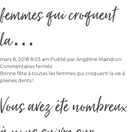
femmes qui croquent
la…
mars 8, 2018 8:03 am
Publié par
Angéline Maindron
sur
Commentaires fermés
Bonne
Bonne fête à toutes les femmes qui croquent la vie à
fête
pleines dents !
à
Vous avez été nombreux
toutes
les
femmes
qui
croquent
la…