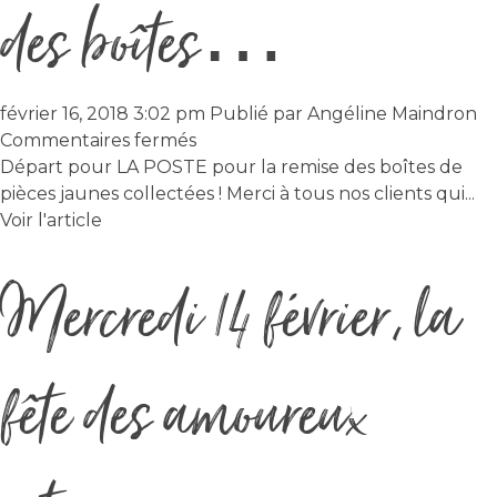
des boîtes…
février 16, 2018 3:02 pm
Publié par
Angéline Maindron
sur
Commentaires fermés
Départ
Départ pour LA POSTE pour la remise des boîtes de
pour
pièces jaunes collectées ! Merci à tous nos clients qui...
LA
Voir l'article
POSTE
Mercredi 14 février, la
pour
la
remise
des
fête des amoureux
boîtes…