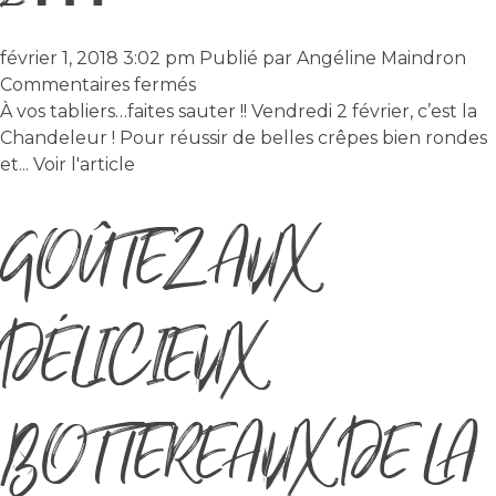
février 1, 2018 3:02 pm
Publié par
Angéline Maindron
sur
Commentaires fermés
À
À vos tabliers…faites sauter !! Vendredi 2 février, c’est la
vos
Chandeleur ! Pour réussir de belles crêpes bien rondes
tabliers…
et...
Voir l'article
faites
GOÛTEZ AUX
sauter
!!
Vendredi
2…
DÉLICIEUX
BOTTEREAUX DE LA