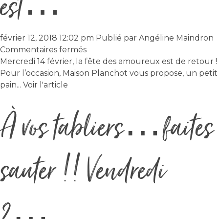
est…
février 12, 2018 12:02 pm
Publié par
Angéline Maindron
sur
Commentaires fermés
Mercredi
Mercredi 14 février, la fête des amoureux est de retour !
14
Pour l’occasion, Maison Planchot vous propose, un petit
février,
pain...
Voir l'article
la
À vos tabliers…faites
fête
des
amoureux
est…
sauter !! Vendredi
2…