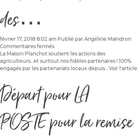
des…
février 17, 2018 8:02 am
Publié par
Angéline Maindron
sur
Commentaires fermés
La
La Maison Planchot soutient les actions des
Maison
agriculteurs…et surtout nos fidèles partenaires ! 100%
Planchot
engagés par les partenariats locaux depuis...
Voir l'article
soutient
Départ pour LA
les
actions
des…
POSTE pour la remise