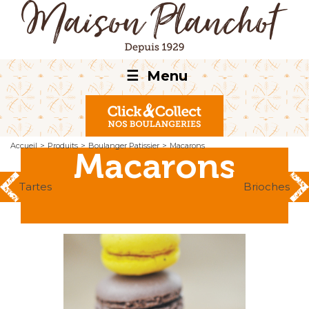
☰
Menu
Accueil
>
Produits
>
Boulanger Patissier
>
Macarons
Macarons
Tartes
Brioches