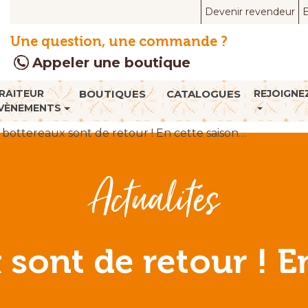
Devenir revendeur
E
Une question, une commande ?
Appeler une boutique
RAITEUR
BOUTIQUES
CATALOGUES
REJOIGNE
VÈNEMENTS
 bottereaux sont de retour ! En cette saison…
Actualités
 sont de retour ! E