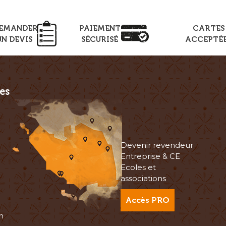
EMANDER
PAIEMENT
CARTES
UN DEVIS
SÉCURISÉ
ACCEPTÉ
es
Devenir revendeur
Entreprise & CE
Ecoles et
associations
Accès PRO
n