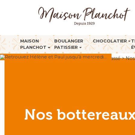
MAISON
BOULANGER
CHOCOLATIER
T
PLANCHOT
PATISSIER
É
Retrouvez Hélène et Paul jusqu’à mercredi…
Accueil
>
Non classé
>
Nos
Nos bottereaux