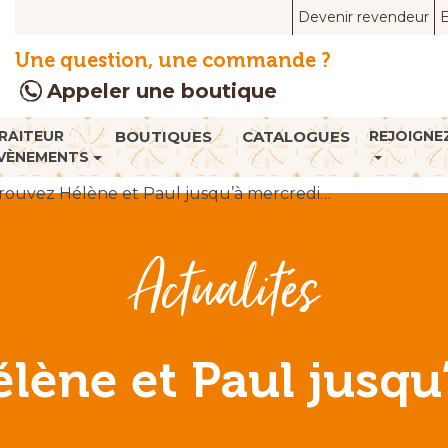
Devenir revendeur
E
Une question, une commande ?
Appeler une boutique
RAITEUR
BOUTIQUES
CATALOGUES
REJOIGNE
VÈNEMENTS
rouvez Hélène et Paul jusqu’à mercredi…
Actualités
lène et Paul jusq