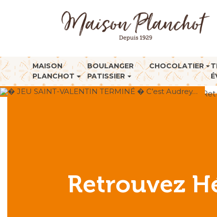
MAISON
BOULANGER
CHOCOLATIER
T
PLANCHOT
PATISSIER
É
� JEU SAINT-VALENTIN TERMINÉ � C’est Audrey…
Accueil
>
Non classé
>
Ret
Retrouvez Hé