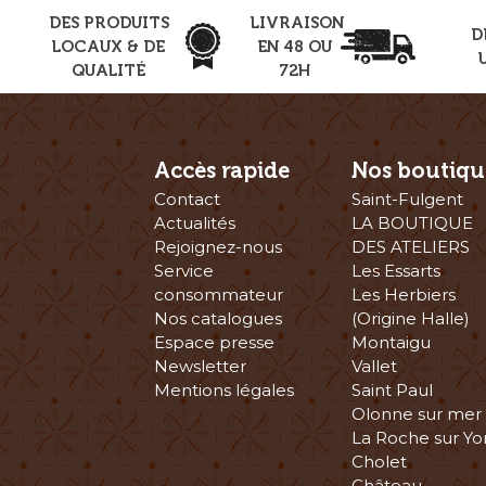
DES PRODUITS
LIVRAISON
D
LOCAUX & DE
EN 48 OU
QUALITÉ
72H
Accès rapide
Nos boutiqu
Contact
Saint-Fulgent
Actualités
LA BOUTIQUE
Rejoignez-nous
DES ATELIERS
Service
Les Essarts
consommateur
Les Herbiers
Nos catalogues
(Origine Halle)
Espace presse
Montaigu
Newsletter
Vallet
Mentions légales
Saint Paul
Olonne sur mer
La Roche sur Yo
Cholet
Château