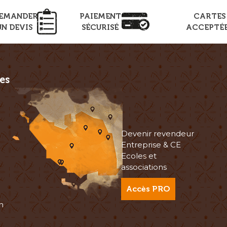
EMANDER
PAIEMENT
CARTES
UN DEVIS
SÉCURISÉ
ACCEPTÉ
es
Devenir revendeur
Entreprise & CE
Ecoles et
associations
Accès PRO
n